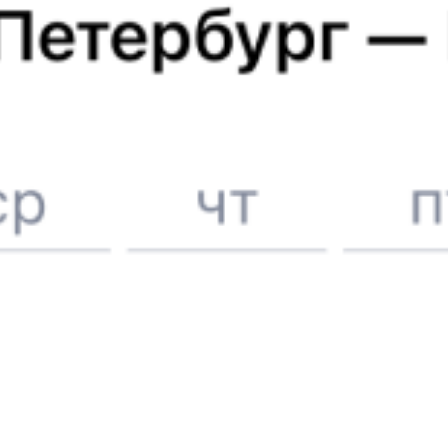
6 причин купить ж/д билеты именно здесь
Онлайн-покупка за 4 минуты
Онлайн-возврат билетов без очереди в кассу
Выбор любимых мест на схемах вагонов
Подробные ответы на вопросы о поездке или покупке
СМС-сопровождение до посадки в поезд
Оформление без регистрации на сайте
Частые вопросы
Что нужно, чтобы сесть в поезд?
Как поменять билет на другую дату или на другой поезд?
Как вернуть билет?
Что делать, если ошибся при вводе данных пассажира?