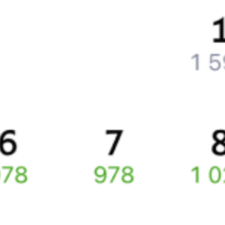
Как перевезти животное в поезде?
Как получить отчетные документы для бухгалтерии?
Что делать, если оплата не проходит?
Билеты РЖД
Вы можете заказать электронный жд билет и
железнодорожный билет на бланке РЖД.
Если вас интересует цена билета на поезд от
Санкт-Петербурга
до
Понырей
, то укажите дату поездки. При этом вы увидите
стоимость билетов во всех доступных вагонах (плацкарт, купе
и др.) и сможете купить жд билеты
Санкт-Петербург
–
Поныри
онлайн.
Инструкция по приобретению билетов
Способы оплаты
Правила работы сервиса
Про расписание Санкт-Петербург Ладож. — Поныри
По этому направлению курсирует 0 поездов.