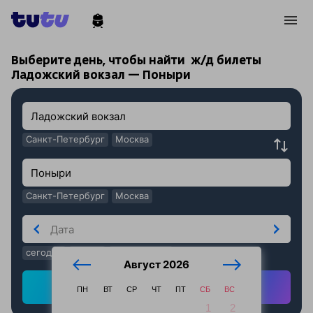
!
!
Выберите день, чтобы найти
ж/д билеты
Ладожский вокзал — Поныри
Санкт-Петербург
Москва
Санкт-Петербург
Москва
сегодня
завтра
послезавтра
Август 2026
Найти ж/д билеты
ПН
ВТ
СР
ЧТ
ПТ
СБ
ВС
1
2