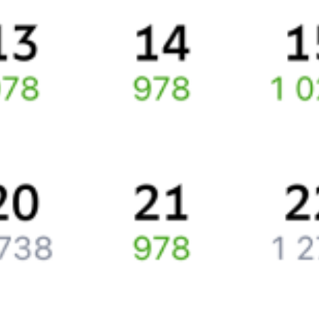
Ищете как добраться из
Санкт-Петербурга
до
Понырей
или как
доехать на поезде?
Наш сервис позволяет заказать и купить железнодорожный
билет по маршруту
Санкт-Петербург
–
Поныри
через интернет
прямо сейчас.
Путешественникам
Справочная
Путеводитель по странам
Бонусная программа
Подарочные сертификаты
Компания
История Туту.ру
Вакансии
Обратная связь