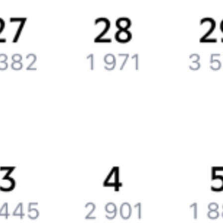
Контактная информация
Партнерам
Реклама на Туту.ру
Партнерская программа
Загрузите в
App Store
Загрузите в
Google Play
Загрузите в
AppGallery
Загрузите в
RuStore