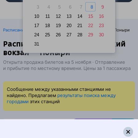
3
4
5
6
7
8
9
10
11
12
13
14
15
16
17
18
19
20
21
22
23
·
Расписание поездов
Ж/д билеты Санкт-Петербург → Поныри
24
25
26
27
28
29
30
Расписание поездов Ладожский
31
вокзал — Поныри
Открыта продажа билетов на 5 ноября · Отправление
и прибытие по местному времени. Цены за 1 пассажира
Сообщение между указанными станциями не
найдено. Предлагаем
результаты поиска между
городами
этих станций
Скидка 20% на жильё в Анталье
и Даламане
Бронируйте по промокоду WOW-1