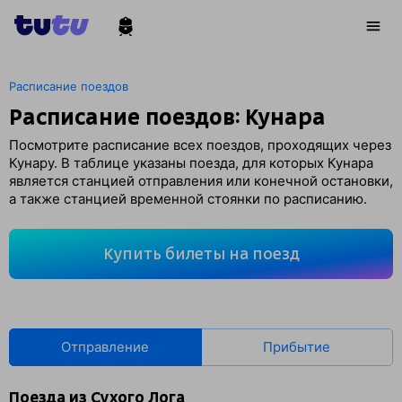
Расписание поездов
Расписание поездов: Кунара
Посмотрите расписание всех поездов, проходящих через
Кунару. В таблице указаны поезда, для которых Кунара
является станцией отправления или конечной остановки,
а также станцией временной стоянки по расписанию.
Купить билеты на поезд
Отправление
Прибытие
Поезда из Сухого Лога