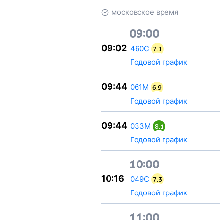
московское время
09:00
09:02
460С
7.1
Годовой график
09:44
061М
6.9
Годовой график
09:44
033М
8.1
Годовой график
10:00
10:16
049С
7.3
Годовой график
11:00