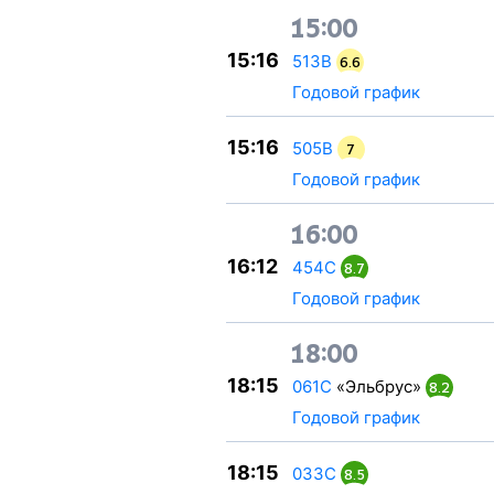
15:00
15:16
513В
6.6
Годовой график
15:16
505В
7
Годовой график
16:00
16:12
454С
8.7
Годовой график
18:00
18:15
061С
«Эльбрус»
8.2
Годовой график
18:15
033С
8.5