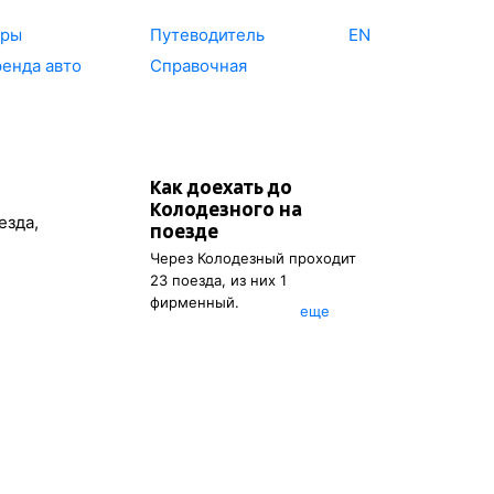
уры
Путеводитель
EN
енда авто
Справочная
Как доехать до
Колодезного
на
езда,
поезде
Через
Колодезный
проходит
23 поезда, из них 1
фирменный.
eще
Вы можете посмотреть
расписание поездов, с
помощью которых можно
добраться до
Колодезного
.
Также есть возможность
выбрать наиболее удобный
маршрут.