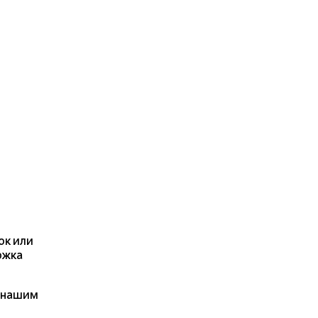
ок или
ржка
я нашим