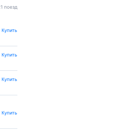
Указав место отправления, вы
21 поезд
сможете посмотреть цену
билета до
Колодезного
,
расстояние и
продолжительность пути.
Купить
У вас есть возможность
заказать или
купить билет на
поезд в
Колодезный
на сайте
прямо сейчас.
Купить
Также можно
воспользоваться услугой
заказа электронного ж/д
Купить
билета.
Купить