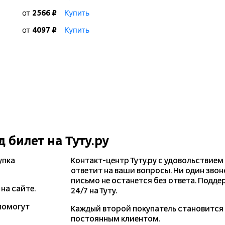
от
Купить
2566 ₽
от
Купить
4097 ₽
д
билет на Туту.ру
упка
Контакт-центр Туту.ру с удовольствием
ответит на ваши вопросы. Ни один звон
письмо не останется без ответа. Подде
на сайте.
24/7 на Туту.
помогут
Каждый второй покупатель становитс
постоянным клиентом.