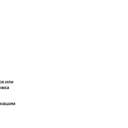
ок или
ржка
я нашим