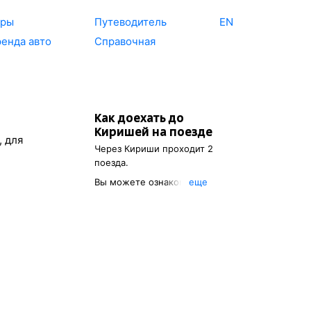
уры
Путеводитель
EN
енда авто
Справочная
Как доехать до
Киришей
на поезде
, для
Через
Кириши
проходит 2
поезда.
Вы можете ознакомиться с
eще
расписанием поездов, с
помощью которых можно
добраться до
Киришей
. Также
есть возможность выбрать
наиболее подходящий
маршрут.
Обозначив пункт
отправления, вы сможете