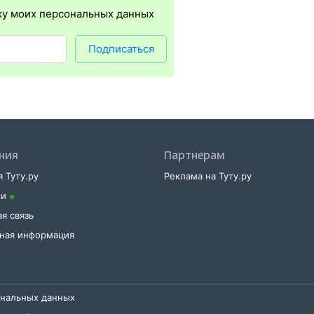
ку моих персональных данных
но в любое время до отправления поезда в кассе на вокзале либо
того нужен 14-значный код заказа (вы получите его по СМС после 
.
Подписаться
ния
Партнерам
 Туту.ру
Реклама на Туту.ру
ии
я связь
тная информация
ональных данных