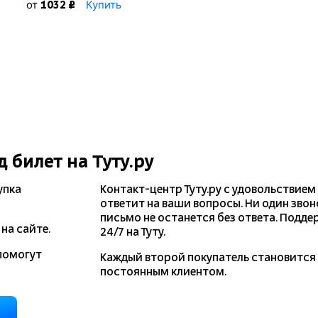
от
Купить
1032 ₽
д
билет на Туту.ру
упка
Контакт-центр Туту.ру с удовольствием
ответит на ваши вопросы. Ни один звон
письмо не останется без ответа. Подде
на сайте.
24/7 на Туту.
помогут
Каждый второй покупатель становитс
постоянным клиентом.
д