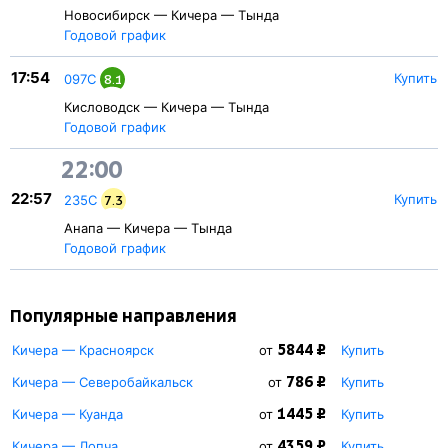
Новосибирск — Кичера — Тында
Годовой график
17:54
Купить
097С
8.1
Кисловодск — Кичера — Тында
Годовой график
22:00
22:57
Купить
235С
7.3
Анапа — Кичера — Тында
Годовой график
Популярные направления
5844 ₽
Кичера — Красноярск
от
Купить
786 ₽
Кичера — Северобайкальск
от
Купить
1445 ₽
Кичера — Куанда
от
Купить
4359 ₽
Кичера — Лопча
от
Купить