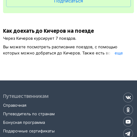
Подписаться
саморегистрации. Для этого нужен 14-значный код заказа
(вы получите его по СМС после оплаты) и оригинал
удостоверения личности.
Как доехать до
Кичеров
на поезде
Через
Кичеров
курсирует 7 поездов.
Вы можете посмотреть расписание поездов, с помощью
которых можно добраться до
Кичеров
. Также есть возможность
eще
выбрать наиболее подходящий маршрут.
Обозначив место отправления, вы сможете посмотреть цену
билета до
Кичеров
, расстояние и время в пути.
Наш сервис позволяет заказать или
купить билет на поезд в
Кичеров
на сайте прямо сейчас.
Путешественникам
Также можно воспользоваться услугой заказа электронного ж/д
билета.
Справочная
Путеводитель по странам
Бонусная программа
Подарочные сертификаты