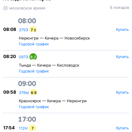
6 поездов
московское время
08:00
08:08
Купить
375Э
7.1
Нерюнгри — Кичера — Новосибирск
Годовой график
08:20
Купить
097Э
8.2
Тында — Кичера — Кисловодск
Годовой график
09:00
09:58
Купить
376Ы
6.9
Красноярск — Кичера — Нерюнгри
Годовой график
17:00
17:54
Купить
112Н
7