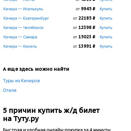
9945 ₽
Кичера — Исилькуль
от
Купить
22185 ₽
Кичера — Екатеринбург
от
Купить
12398 ₽
Кичера — Челябинск
от
Купить
15023 ₽
Кичера — Самара
от
Купить
13991 ₽
Кичера — Кинель
от
Купить
А еще здесь можно найти
Туры из Кичеров
Отели
5 причин купить
ж/д
билет
на Туту.ру
Быстрая и удобная
онлайн-покупка
за 4 минуты.