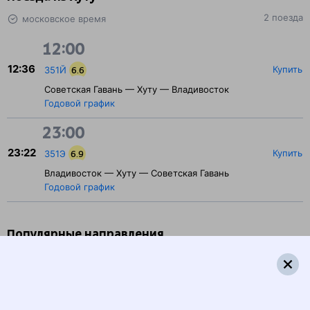
2 поезда
московское время
12:00
12:36
Купить
351Й
6.6
Советская Гавань — Хуту — Владивосток
Годовой график
23:00
23:22
Купить
351Э
6.9
Владивосток — Хуту — Советская Гавань
Годовой график
Популярные направления
1427 ₽
Хуту — Комсомольск-на-Амуре
от
Купить
2971 ₽
Хуту — Авдеевка
от
Купить
2771 ₽
Хуту — Дальнереченск
от
Купить