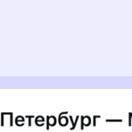
2771 ₽
Хуту — Лесозаводск
от
Купить
3132 ₽
Хуту — Новошахтинский
от
Купить
1860 ₽
Хуту — Литовко
от
Купить
А еще здесь можно найти
Туры из Хуту
Отели
5 причин купить
ж/д
билет
на Туту.ру
Быстрая и удобная
онлайн-покупка
за 4 минуты.
Без обязательной регистрации на сайте.
Интерактивные схемы вагонов помогут выбрать