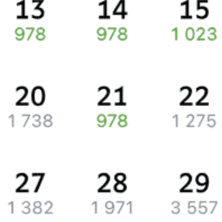
Через
Химки
курсирует 0 поездов.
Вы можете ознакомиться с расписанием поездов, с помощью
которых можно добраться до
Химок
. Также есть возможность
eще
выбрать наиболее удобный маршрут.
Указав место отправления, вы сможете посмотреть цену билета
до
Химок
, расстояние и время в пути.
Наш сервис позволяет заказать или
купить билет на поезд в
Химки
на сайте прямо сейчас.
Путешественникам
Также можно воспользоваться услугой заказа электронного ж/д
билета.
Справочная
Путеводитель по странам
Бонусная программа
Подарочные сертификаты
Билеты РЖД
Компания
История Туту.ру
Вакансии