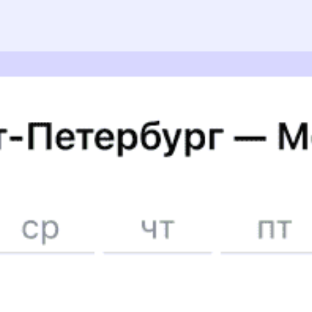
Контакт-центр Туту.ру с удовольствием ответит
на ваши вопросы. Ни один звонок или письмо
не останется без ответа. Поддержка 24/7 на Туту.
Каждый второй покупатель становится нашим
постоянным клиентом.
Купить билеты на поезд
Частые вопросы
Как купить ж/д билет?
Укажите маршрут и дату. В ответ мы найдем информацию РЖД
Как вернуть купленный ж/д билет?
о наличии билетов и их стоимости. Выберите подходящий поезд
Любой купленный на
tutu.ru
ж/д билет можно сдать
и места. Оплатите билет одним из предложенных способов.
Можно ли оплатить билет картой? А это безопасно?
в соответствии с правилами РЖД.
Информация об оплате будет моментально передана в РЖД
Да, конечно. Оплата происходит через платежный шлюз
и Ваш билет будет оформлен.
Что такое электронный билет и электронная
Возврат осуществляется прямо в личном кабинете Туту.ру или
процессингового центра Gateline.net. Все данные передаются
регистрация?
в железнодорожных кассах.
по защищенному каналу.
Покупка электронного билета на Tutu.ru — современный
Если вы оплатили электронный ж/д билет банковской картой,