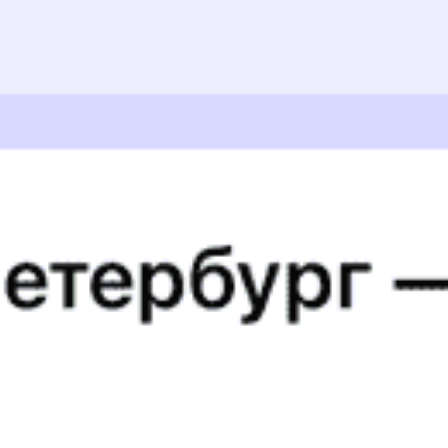
Владивосток — Гостовская — Москва
Годовой график
Популярные направления
32226 ₽
Гостовский — Шилка
от
Купить
30690 ₽
Гостовский — Жипхеген
от
Купить
33085 ₽
Гостовский — Ксеньевка
от
Купить
13308 ₽
Гостовский — Нижняя Пойма
от
Купить
3396 ₽
Гостовский — Кез
от
Купить
11646 ₽
Гостовский — Тайшет
от
Купить
3360 ₽
Гостовский — Зуевка
от
Купить
37655 ₽
Гостовский — Белогорск
от
Купить
2035 ₽
Гостовский — Николо-Полома
от
Купить