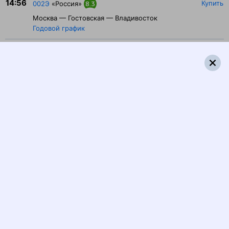
14:56
Купить
002Э
«Россия»
8.3
Москва — Гостовская — Владивосток
Годовой график
15:00
15:07
Купить
069Ь
9.2
Чита — Гостовская — Москва
Годовой график
15:19
Купить
149У
7.3
Челябинск — Гостовская — Санкт-Петербург
Годовой график
15:19
Купить
071Е
«Демидовский экспресс»
9.2
Екатеринбург — Гостовская — Санкт-Петербург
Годовой график
20:00
20:47
Купить
001Э
«Россия»
8.5