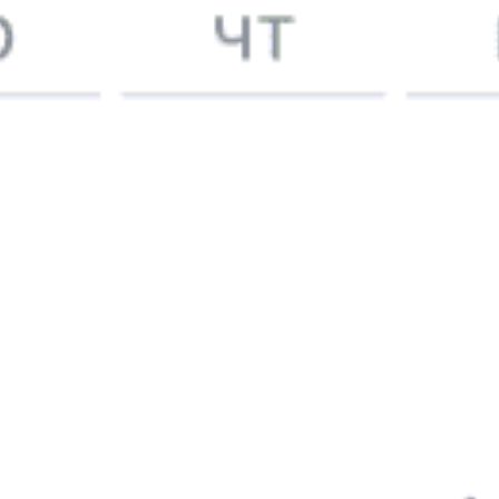
А еще здесь можно найти
Туры из Гостовского
Отели
5 причин купить
ж/д
билет
на Туту.ру
Быстрая и удобная
онлайн-покупка
за 4 минуты.
Без обязательной регистрации на сайте.
Интерактивные схемы вагонов помогут выбрать
лучшее место.
Контакт-центр Туту.ру с удовольствием ответит
на ваши вопросы. Ни один звонок или письмо
не останется без ответа. Поддержка 24/7 на Туту.
Каждый второй покупатель становится нашим