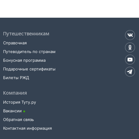
Обозначив пункт отправления, вы сможете посмотреть
стоимость билета до
Гагры
, расстояние и продолжительность
пути.
У вас есть возможность заказать или
купить билет на поезд в
Гагру
на сайте прямо сейчас.
Путешественникам
Также можно воспользоваться услугой заказа электронного ж/д
Справочная
билета.
Путеводитель по странам
Бонусная программа
Подарочные сертификаты
Билеты РЖД
Компания
История Туту.ру
Вакансии
Обратная связь
Контактная информация