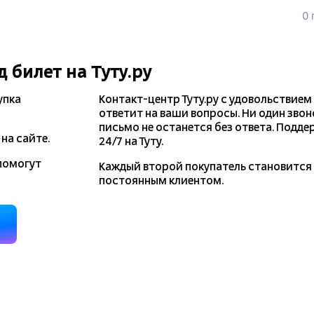
0 
д
билет на Туту.ру
упка
Контакт-центр Туту.ру с удовольствием
ответит на ваши вопросы. Ни один звон
письмо не останется без ответа. Подде
на сайте.
24/7 на Туту.
помогут
Каждый второй покупатель становитс
постоянным клиентом.
д