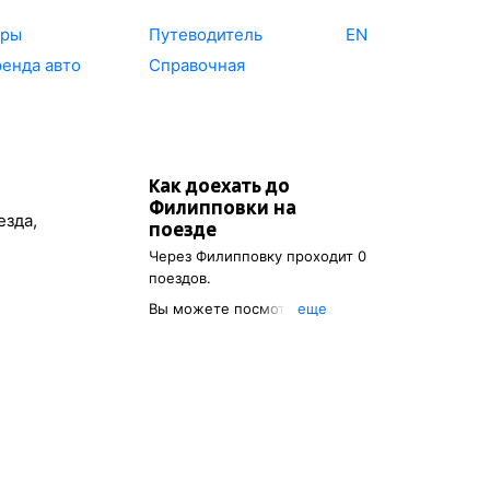
уры
Путеводитель
EN
енда авто
Справочная
Как доехать до
Филипповки
на
езда,
поезде
Через
Филипповку
проходит 0
поездов.
Вы можете посмотреть
eще
расписание поездов, с
помощью которых можно
добраться до
Филипповки
.
Также есть возможность
выбрать наиболее
подходящий маршрут.
Указав место отправления, вы