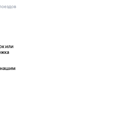
сможете посмотреть цену
поездов
билета до
Филипповки
,
расстояние и
продолжительность пути.
Наш сервис позволяет
заказать или
купить билет на
поезд в
Филипповку
на сайте
прямо сейчас.
ок или
Также можно
ржка
воспользоваться услугой
заказа электронного ж/д
я нашим
билета.