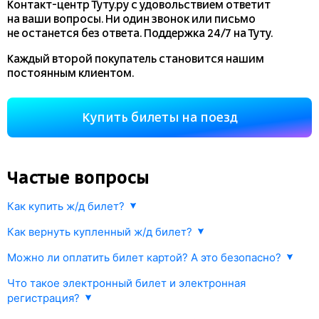
Контакт-центр Туту.ру с удовольствием ответит
на ваши вопросы. Ни один звонок или письмо
не останется без ответа. Поддержка 24/7 на Туту.
Каждый второй покупатель становится нашим
постоянным клиентом.
Купить билеты на поезд
Частые вопросы
Как купить ж/д билет?
Укажите маршрут и дату. В ответ мы найдем информацию РЖД
Как вернуть купленный ж/д билет?
о наличии билетов и их стоимости. Выберите подходящий поезд
Любой купленный на
tutu.ru
ж/д билет можно сдать
и места. Оплатите билет одним из предложенных способов.
Можно ли оплатить билет картой? А это безопасно?
в соответствии с правилами РЖД.
Информация об оплате будет моментально передана в РЖД
Да, конечно. Оплата происходит через платежный шлюз
и Ваш билет будет оформлен.
Что такое электронный билет и электронная
Возврат осуществляется прямо в личном кабинете Туту.ру или
процессингового центра Gateline.net. Все данные передаются
регистрация?
в железнодорожных кассах.
по защищенному каналу.
Покупка электронного билета на Tutu.ru — современный
Если вы оплатили электронный ж/д билет банковской картой,