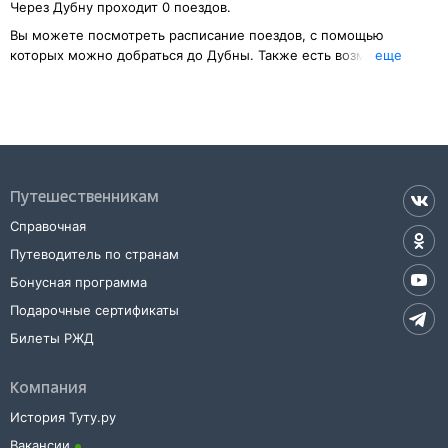
Через
Дубну
проходит 0 поездов.
Вы можете посмотреть расписание поездов, с помощью
которых можно добраться до
Дубны
. Также есть возможность
eще
выбрать наиболее удобный маршрут.
Указав пункт отправления, вы сможете посмотреть цену билета
до
Дубны
, расстояние и время в пути.
У вас есть возможность заказать или
купить билет на поезд в
Дубну
на сайте прямо сейчас.
Путешественникам
Также можно воспользоваться услугой заказа электронного ж/д
билета.
Справочная
Путеводитель по странам
Бонусная программа
Подарочные сертификаты
Билеты РЖД
Компания
История Туту.ру
Вакансии