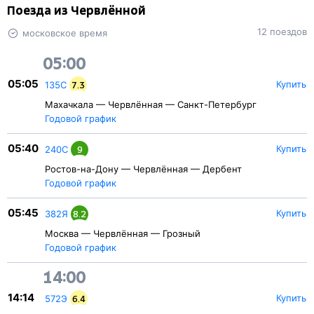
Поезда из Червлённой
12 поездов
московское время
05:00
05:05
Купить
135С
7.3
Махачкала — Червлённая — Санкт-Петербург
Годовой график
05:40
Купить
240С
9
Ростов-на-Дону — Червлённая — Дербент
Годовой график
05:45
Купить
382Я
8.2
Москва — Червлённая — Грозный
Годовой график
14:00
14:14
Купить
572Э
6.4