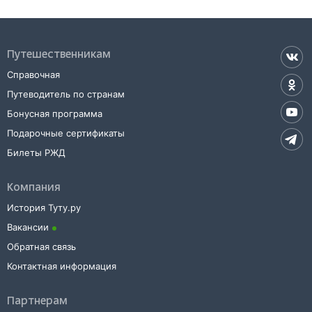
до
Червлённой
, расстояние и время в пути.
Наш сервис позволяет заказать или
купить билет на поезд в
Червлённую
на сайте прямо сейчас.
Путешественникам
Также можно воспользоваться услугой заказа электронного ж/д
билета.
Справочная
Путеводитель по странам
Бонусная программа
Подарочные сертификаты
Билеты РЖД
Компания
История Туту.ру
Вакансии
Обратная связь
Контактная информация
Партнерам