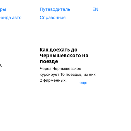
уры
Путеводитель
EN
енда авто
Справочная
Как доехать до
Чернышевского
на
поезде
,
Через
Чернышевское
курсирует 10 поездов, из них
2 фирменных.
eще
Вы можете посмотреть
расписание поездов, с
помощью которых можно
добраться до
Чернышевского
.
Также есть возможность
выбрать наиболее
подходящий маршрут.