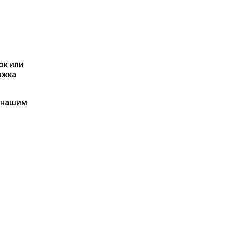
ок или
ржка
я нашим
ерите