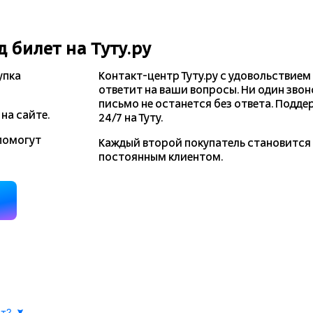
д
билет на Туту.ру
упка
Контакт-центр Туту.ру с удовольствием
ответит на ваши вопросы. Ни один звон
письмо не останется без ответа. Подде
на сайте.
24/7 на Туту.
помогут
Каждый второй покупатель становитс
постоянным клиентом.
д
ы найдем информацию РЖД о наличии билетов и их стоимости. Выб
ет?