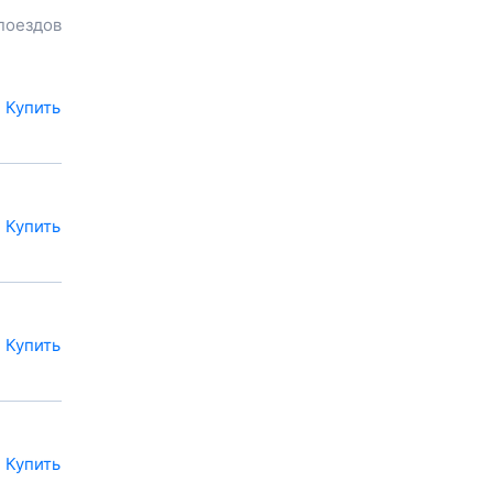
Обозначив место
поездов
отправления, вы сможете
узнать цену билета до
Чернышевского
, расстояние и
продолжительность пути.
Купить
Наш сервис позволяет
заказать или
купить билет на
поезд в
Чернышевское
на
сайте прямо сейчас.
Также можно
Купить
воспользоваться услугой
заказа электронного ж/д
билета.
Купить
Купить