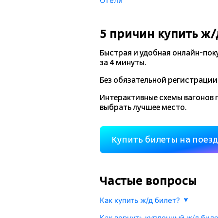
Отели
5 причин купить
ж/
Быстрая и удобная
онлайн-пок
за 4 минуты.
Без обязательной регистрации 
Интерактивные схемы вагонов 
выбрать лучшее место.
Купить билеты на поез
Частые вопросы
Как купить ж/д билет?
Укажите маршрут и дату. В ответ м
Как вернуть купленный ж/д бил