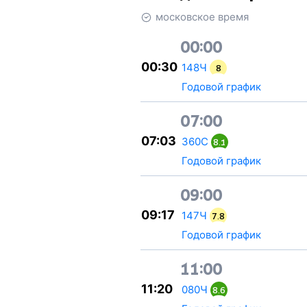
московское время
00:00
00:30
148Ч
8
Годовой график
07:00
07:03
360С
8.1
Годовой график
09:00
09:17
147Ч
7.8
Годовой график
11:00
11:20
080Ч
8.6