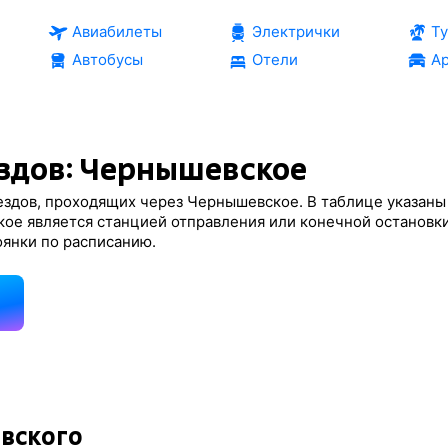
Авиабилеты
Электрички
Т
Автобусы
Отели
Ар
здов: Чернышевское
ездов, проходящих через Чернышевское. В таблице указаны
кое является станцией отправления или конечной остановки
оянки по расписанию.
д
вского