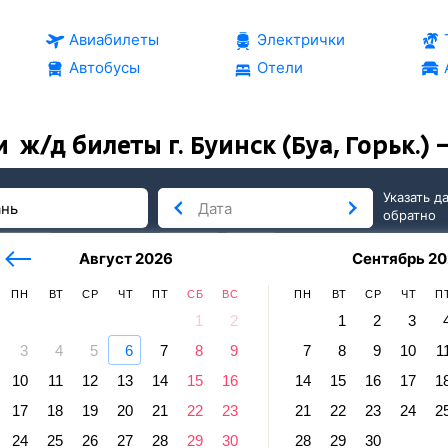
Авиабилеты
Электрички
Автобусы
Отели
и
ж/д билеты г. Буинск (Буа, Горьк.)
Указать д
обратно
тербург
сегодня
завтра
Август 2026
Сентябрь 20
послезавтра
ПН
ВТ
СР
ЧТ
ПТ
СБ
ВС
ПН
ВТ
СР
ЧТ
П
1
2
1
2
3
3
4
5
6
7
8
9
7
8
9
10
1
хань
10
11
12
13
14
15
16
14
15
16
17
1
ск (Буа, Горьк.) — Астрахань
17
18
19
20
21
22
23
21
22
23
24
2
равление и прибытие по местному времени. Цены за 1 пасса
24
25
26
27
28
29
30
28
29
30