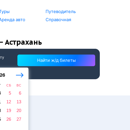
Туры
Путеводитель
Аренда авто
Справочная
 — Астрахань
ату
Найти ж/д билеты
26
Т
СБ
ВС
4
5
6
1
12
13
8
19
20
5
26
27
жира