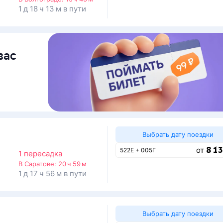
1 д 18 ч 13 м в пути
вас
Выбрать дату поездки
8 13
от
522Е + 005Г
1 пересадка
В Саратове:
20 ч 59 м
1 д 17 ч 56 м в пути
Выбрать дату поездки