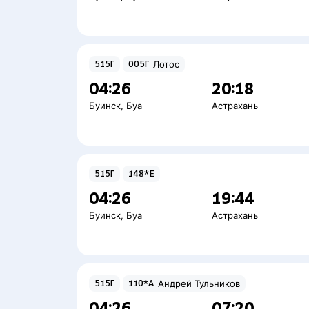
515Г
005Г
Лотос
04:26
20:18
Буинск
,
Буа
Астрахань
515Г
148*Е
04:26
19:44
Буинск
,
Буа
Астрахань
515Г
110*А
Андрей Тульников
04:26
07:20