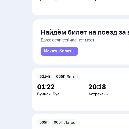
Найдём билет на поезд за 
Даже если сейчас нет мест
Искать билеты
521*Е
005Г
Лотос
01:22
20:18
Буинск
,
Буа
Астрахань
509Г
005Г
Лотос