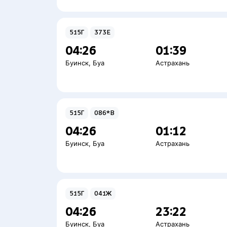
515Г
373Е
04:26
01:39
Буинск
,
Буа
Астрахань
515Г
086*В
04:26
01:12
Буинск
,
Буа
Астрахань
515Г
041Ж
04:26
23:22
Буинск
,
Буа
Астрахань