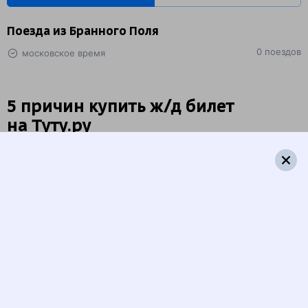
Поезда из Бранного Поля
0 поездов
московское время
5 причин купить
ж/д
билет
на Туту.ру
Быстрая и удобная
онлайн-покупка
за 4 минуты.
Без обязательной регистрации на сайте.
Интерактивные схемы вагонов помогут выбрать
лучшее место.
Контакт-центр Туту.ру с удовольствием ответит
на ваши вопросы. Ни один звонок или письмо
не останется без ответа. Поддержка 24/7 на Туту.
Каждый второй покупатель становится нашим
постоянным клиентом.