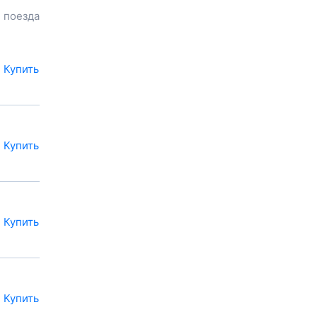
расстояние и
 поезда
продолжительность пути.
Наш сервис позволяет
заказать или
купить билет на
поезд в
Болонь
на сайте
Купить
прямо сейчас.
Также можно
воспользоваться услугой
заказа электронного ж/д
билета.
Купить
Купить
Купить