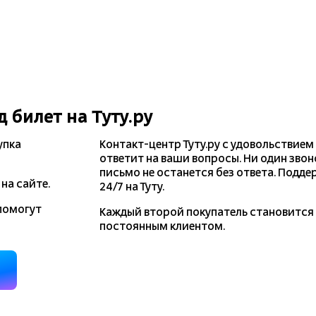
д
билет на Туту.ру
упка
Контакт-центр Туту.ру с удовольствием
ответит на ваши вопросы. Ни один звон
письмо не останется без ответа. Подде
на сайте.
24/7 на Туту.
помогут
Каждый второй покупатель становитс
постоянным клиентом.
д