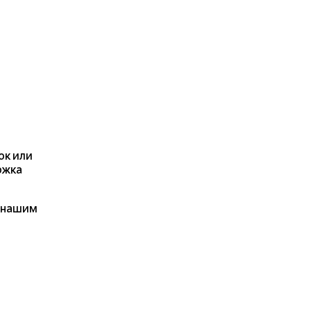
ок или
ржка
я нашим