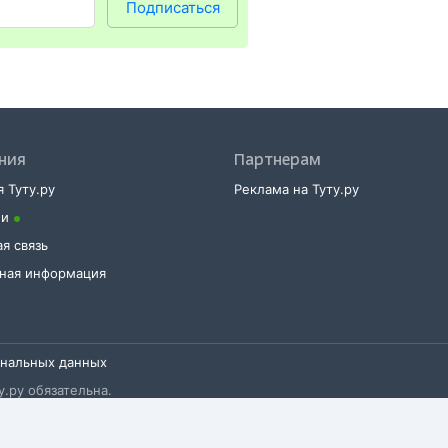
Подписаться
ния
Партнерам
 Туту.ру
Реклама на Туту.ру
ии
я связь
тная информация
ональных данных
.ру обязательна.