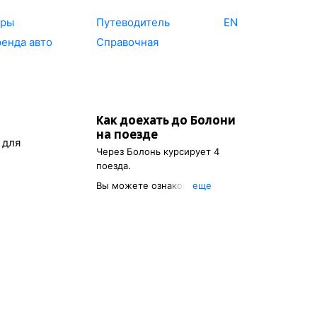
уры
Путеводитель
EN
енда авто
Справочная
Как доехать до
Болони
на поезде
 для
Через
Болонь
курсирует 4
поезда.
Вы можете ознакомиться с
eще
расписанием поездов, с
помощью которых можно
добраться до
Болони
. Также
есть возможность выбрать
наиболее удобный маршрут.
Указав пункт отправления, вы
сможете посмотреть
стоимость билета до
Болони
,