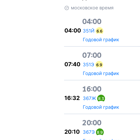
московское время
04:00
04:00
351Й
6.6
Годовой график
07:00
07:40
351Э
6.9
Годовой график
16:00
16:32
367Ж
8.3
Годовой график
20:00
20:10
367Э
8.9