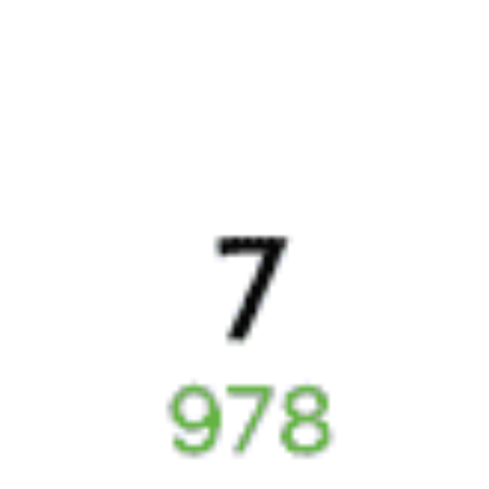
22:53
Купить
756Б
Минск — Бобруйск Город — Гомель
Годовой график
Популярные направления
3042 ₽
Бобруйск — Новозыбков
от
Купить
5849 ₽
Бобруйск — Воронеж
от
Купить
6594 ₽
Бобруйск — Лиски
от
Купить
333 ₽
Бобруйск — Светлогорск
от
Купить
260 ₽
Бобруйск — Минск
от
Купить
3341 ₽
Бобруйск — Брянск
от
Купить
А еще здесь можно найти