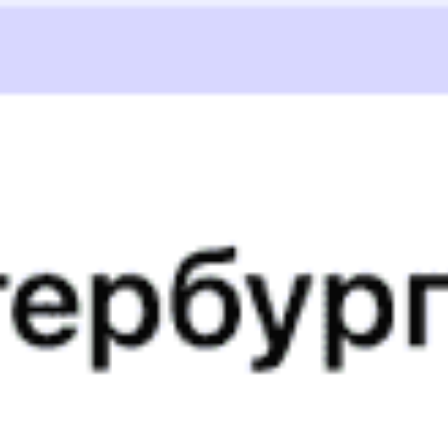
Годовой график
16:00
16:42
Купить
739Б
Гомель — Бобруйск Город — Минск
Годовой график
16:42
Купить
709Б
10
Гомель — Бобруйск Город — Минск
Годовой график
17:00
17:31
Купить
740Ь
Минск — Бобруйск Город — Гомель
Годовой график
17:31
Купить
740Б
Минск — Бобруйск Город — Гомель
Годовой график