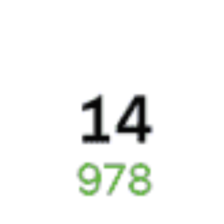
Отели Бобруйска
5 причин купить
ж/д
билет
на Туту.ру
Быстрая и удобная
онлайн-покупка
за 4 минуты.
Без обязательной регистрации на сайте.
Интерактивные схемы вагонов помогут выбрать
лучшее место.
Контакт-центр Туту.ру с удовольствием ответит
на ваши вопросы. Ни один звонок или письмо
не останется без ответа. Поддержка 24/7 на Туту.
Каждый второй покупатель становится нашим
постоянным клиентом.
Купить билеты на поезд