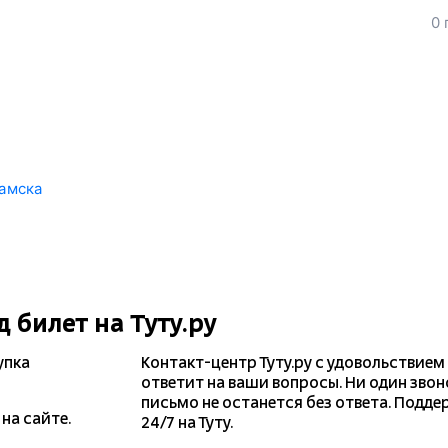
0 
амска
д
билет на Туту.ру
упка
Контакт-центр Туту.ру с удовольствием
ответит на ваши вопросы. Ни один звон
письмо не останется без ответа. Подде
на сайте.
24/7 на Туту.