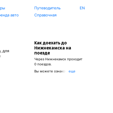
уры
Путеводитель
EN
енда авто
Справочная
Как доехать до
Нижнекамска
на
, для
поезде
й
Через
Нижнекамск
проходит
0 поездов.
Вы можете ознакомиться с
eще
расписанием поездов, с
помощью которых можно
добраться до
Нижнекамска
.
Также есть возможность
выбрать наиболее удобный
маршрут.
Указав пункт отправления, вы