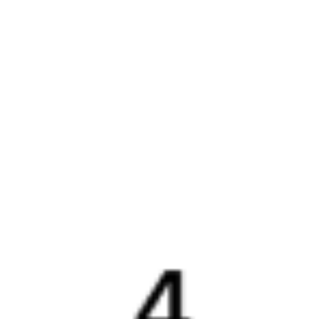
Бонусная программа
Подарочные сертификаты
Компания
История Туту.ру
Вакансии
Обратная связь
Контактная информация
Партнерам
Реклама на Туту.ру
Партнерская программа
Загрузите в