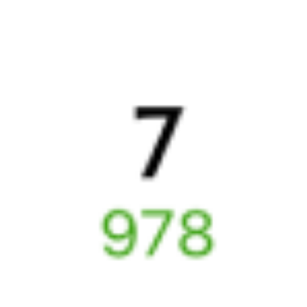
Выбрать дату
345Е + 224Ж
8 416 ₽
поездки
от
345Е
470Ж
09:39
23:33
1 пересадка
Белорецк
Обливская
3 ч 17 м
1 д 15 ч 54 м в пути
Выбрать дату
345Е + 470Ж
8 182 ₽
поездки
от
Найдём билет на поезд за вас
Даже если сейчас нет мест
Искать билеты