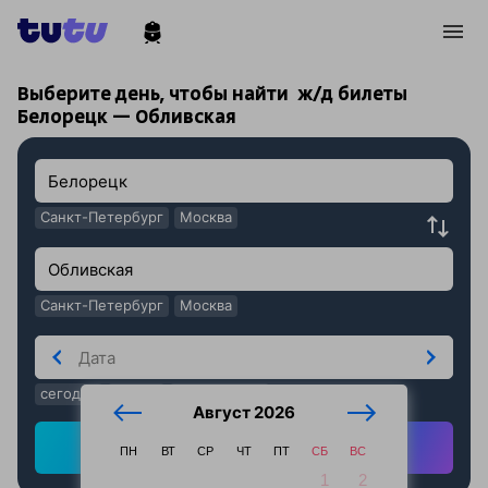
!
!
Выберите день, чтобы найти
ж/д билеты
Белорецк — Обливская
Санкт-Петербург
Москва
Санкт-Петербург
Москва
сегодня
завтра
послезавтра
Август 2026
Найти ж/д билеты
ПН
ВТ
СР
ЧТ
ПТ
СБ
ВС
1
2