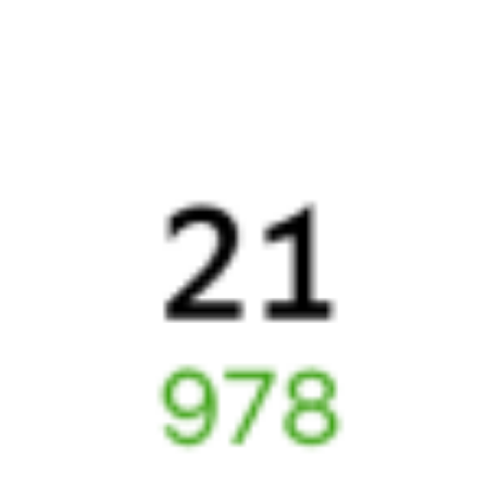
Онлайн-возврат билетов без очереди в кассу
Выбор любимых мест на схемах вагонов
Подробные ответы на вопросы о поездке или покупке
СМС-сопровождение до посадки в поезд
Оформление без регистрации на сайте
Частые вопросы
Что нужно, чтобы сесть в поезд?
Как поменять билет на другую дату или на другой поезд?
Как вернуть билет?
Что делать, если ошибся при вводе данных пассажира?
Как перевезти животное в поезде?
Как получить отчетные документы для бухгалтерии?