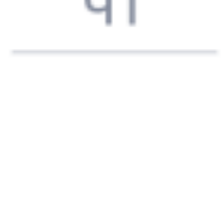
09:39
10:50
1 пересадка
Белорецк
Обливская
13 ч 40 м
2 д 3 ч 11 м в пути
Выбрать дату
345Е + 503Й
2 648 ₽
поездки
от
345Е
419У
09:39
10:50
1 пересадка
Белорецк
Обливская
13 ч 40 м
2 д 3 ч 11 м в пути
Выбрать дату
345Е + 419У
2 648 ₽
поездки
от
345Е
243Н
09:39
10:50
1 пересадка