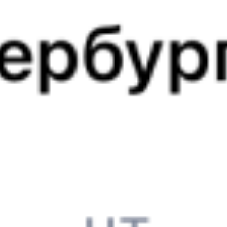
345Е
466С
09:39
20:37
1 пересадка
Белорецк
Обливская
16 ч 53 м
2 д 12 ч 58 м в пути
Выбрать дату
345Е + 466С
8 052 ₽
поездки
от
345Е
577У
09:39
11:13
1 пересадка
Белорецк
Обливская
16 ч 27 м
2 д 3 ч 34 м в пути
Выбрать дату
345Е + 577У
7 661 ₽
поездки
от
345Е
503Й