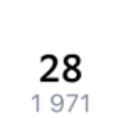
Что делать, если оплата не проходит?
Билеты РЖД
Вы можете заказать электронный жд билет и
железнодорожный билет на бланке РЖД.
Если вас интересует цена билета на поезд от
Белорецка
до
Обливской
, то укажите дату поездки. При этом вы увидите
стоимость билетов во всех доступных вагонах (плацкарт, купе
и др.) и сможете купить жд билеты
Белорецк
–
Обливская
онлайн.
Инструкция по приобретению билетов
Способы оплаты
Правила работы сервиса
Путешественникам
Справочная
Путеводитель по странам