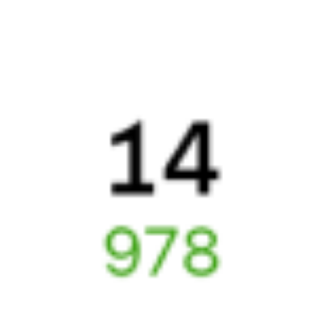
Узнайте расписание движения пассажирских поездов РЖД
из Белорецка в Обливскую. Будьте внимательны, расписание
может измениться. На этой странице вы видите актуальное
расписание движения поездов в 2026 году.
Подробнее
о покупке билетов РЖД
А ещё здесь можно найти
Обратные билеты из Белорецка в Обливскую
Авиабилеты
Белорецк
→
Обливская
Отели
Железнодорожные билеты
Обливская
Вокзал Белорецк
6 причин купить ж/д билеты именно здесь
Онлайн-покупка за 4 минуты