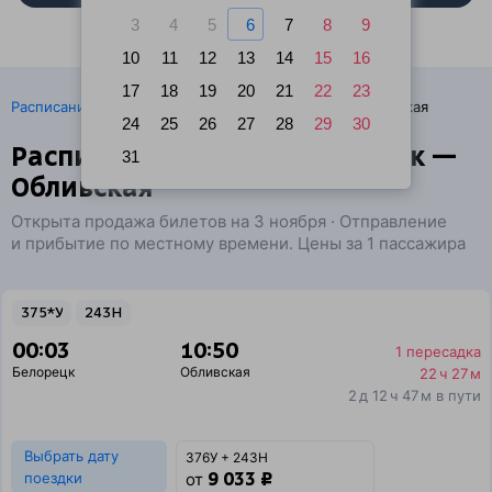
3
4
5
6
7
8
9
10
11
12
13
14
15
16
17
18
19
20
21
22
23
·
Расписание поездов
Ж/д билеты Белорецк → Обливская
24
25
26
27
28
29
30
Расписание поездов Белорецк —
31
Обливская
Открыта продажа билетов на 3 ноября · Отправление
и прибытие по местному времени. Цены за 1 пассажира
375*У
243Н
00:03
10:50
1 пересадка
Белорецк
Обливская
22 ч 27 м
2 д 12 ч 47 м в пути
Выбрать дату
376У + 243Н
9 033 ₽
поездки
от