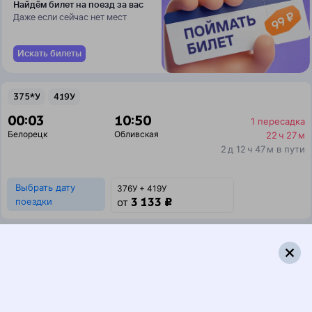
Найдём билет на поезд за вас
Даже если сейчас нет мест
Искать билеты
375*У
419У
00:03
10:50
1 пересадка
Белорецк
Обливская
22 ч 27 м
2 д 12 ч 47 м в пути
Выбрать дату
376У + 419У
3 133 ₽
поездки
от
375*У
477У
00:03
11:13
1 пересадка
Белорецк
Обливская
1 ч 4 м
1 д 13 ч 10 м в пути