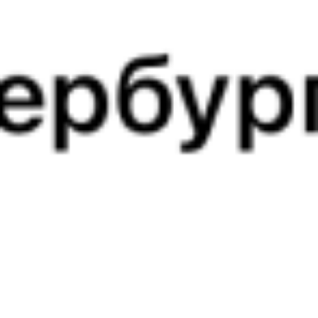
345Е
340С
09:39
03:50
1 пересадка
Белорецк
Белая Калитва
10 ч 55 м
2 д 20 ч 11 м в пути
Выбрать дату
345Е + 340С
10 949 ₽
поездки
от
345Е
100С
09:39
02:02
1 пересадка
Белорецк
Белая Калитва
19 ч 44 м
2 д 18 ч 23 м в пути
Выбрать дату
345Е + 100С
9 128 ₽
поездки
от
345Е
503Й