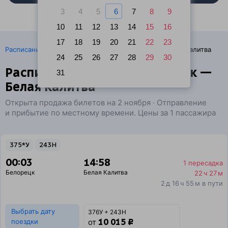
3
4
5
6
7
8
9
10
11
12
13
14
15
16
17
18
19
20
21
22
23
·
Расписание поездов
Ж/д билеты Белорецк → Белая Калитва
24
25
26
27
28
29
30
Расписание поездов Белорецк —
31
Белая Калитва
Открыта продажа билетов на 2 ноября · Отправление
и прибытие по местному времени. Цены за 1 пассажира
375*У
243Н
00:03
14:58
1 пересадка
Белорецк
Белая Калитва
22 ч 27 м
2 д 16 ч 55 м в пути
Выбрать дату
376У + 243Н
10 015 ₽
поездки
от