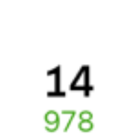
Узнайте расписание движения пассажирских поездов РЖД
из Белорецка в Белую Калитву. Будьте внимательны,
расписание может измениться. На этой странице вы видите
актуальное расписание движения поездов
в 2026 году.
Подробнее о покупке билетов РЖД
А ещё здесь можно найти
Обратные билеты из Белорецка в Белую Калитву
Авиабилеты
Белорецк
→
Белая Калитва
Отели Белой Калитвы
Купить билеты на поезд до
Белой Калитвы
Вокзал Белорецк
Отели в Белой Калитве
Поддержка 24/7 на Туту