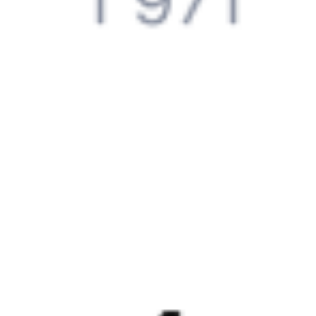
Справочная
Путеводитель по странам
Бонусная программа
Подарочные сертификаты
Компания
История Туту.ру
Вакансии
Обратная связь
Контактная информация
Партнерам
Реклама на Туту.ру
Партнерская программа