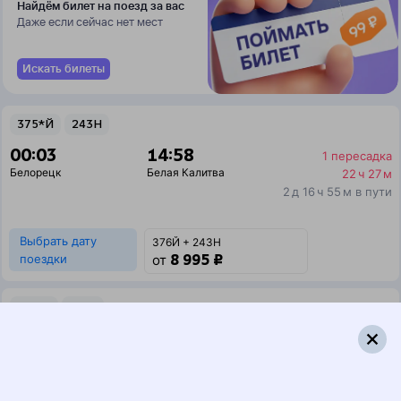
Найдём билет на поезд за вас
Даже если сейчас нет мест
Искать билеты
375*Й
243Н
00:03
14:58
1 пересадка
Белорецк
Белая Калитва
22 ч 27 м
2 д 16 ч 55 м в пути
Выбрать дату
376Й + 243Н
8 995 ₽
поездки
от
375*У
477У
00:03
14:12
1 пересадка
Белорецк
Белая Калитва
1 ч 4 м
1 д 16 ч 9 м в пути