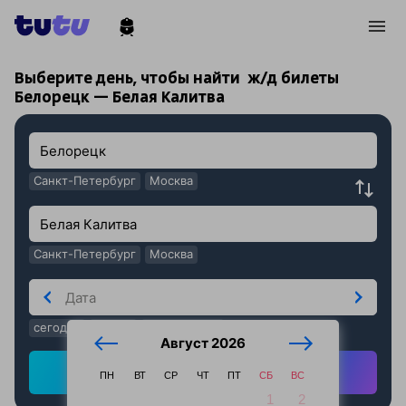
!
!
Выберите день, чтобы найти
ж/д билеты
Белорецк — Белая Калитва
Санкт-Петербург
Москва
Санкт-Петербург
Москва
сегодня
завтра
послезавтра
Август 2026
Найти ж/д билеты
ПН
ВТ
СР
ЧТ
ПТ
СБ
ВС
1
2