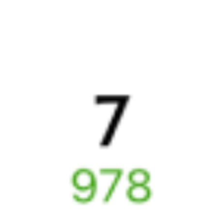
Выбрать дату
345Е + 224Ж
8 789 ₽
поездки
от
345Е
470Ж
09:39
03:10
1 пересадка
Белорецк
Белая Калитва
3 ч 17 м
1 д 19 ч 31 м в пути
Выбрать дату
345Е + 470Ж
8 508 ₽
поездки
от
Найдём билет на поезд за вас
Даже если сейчас нет мест
Искать билеты