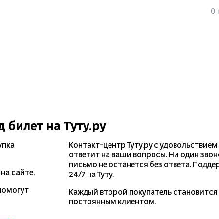
0 
д
билет на Туту.ру
упка
Контакт-центр Туту.ру с удовольствием
ответит на ваши вопросы. Ни один звон
письмо не останется без ответа. Подде
на сайте.
24/7 на Туту.
помогут
Каждый второй покупатель становитс
постоянным клиентом.