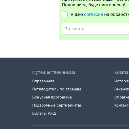
в поезд понадобится оригинал удос
Подпишись, будет интересно!
проводники распечатку не требуют, 
Я даю
согласие
на обработ
Распечатать электронный билет
мож
в терминале саморегистрации. Для э
и оригинал удостоверения личности
Путешественникам
Компа
Справочная
История
Путеводитель по странам
Ваканс
Бонусная программа
Обратна
Подарочные сертификаты
Контак
Билеты РЖД