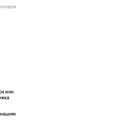
расстояние и время в пути.
поездов
Наш сервис позволяет
заказать или
купить билет на
поезд в
Тайтурку
на сайте
прямо сейчас.
Также можно
воспользоваться услугой
заказа электронного ж/д
билета.
ок или
ржка
я нашим