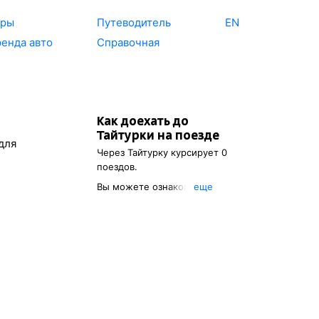
уры
Путеводитель
EN
енда авто
Справочная
Как доехать до
Тайтурки
на поезде
для
Через
Тайтурку
курсирует 0
поездов.
Вы можете ознакомиться с
eще
расписанием поездов, с
помощью которых можно
добраться до
Тайтурки
. Также
есть возможность выбрать
наиболее удобный маршрут.
Указав место отправления, вы
сможете посмотреть цену
билета до
Тайтурки
,