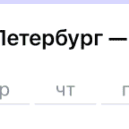
1112 ₽
Балхаш — Шу
от
Купить
А еще здесь можно найти
Авиабилеты в Балхаш
Расписание авиарейсов Балхаша
Отели Балхаша
5 причин купить
ж/д
билет
на Туту.ру
Быстрая и удобная
онлайн-покупка
за 4 минуты.
Без обязательной регистрации на сайте.
Интерактивные схемы вагонов помогут выбрать
лучшее место.