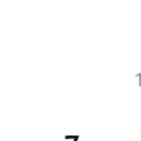
Отели
5 причин купить
ж/д
билет
на Туту.ру
Быстрая и удобная
онлайн-покупка
за 4 минуты.
Без обязательной регистрации на сайте.
Интерактивные схемы вагонов помогут выбрать
лучшее место.
Контакт-центр Туту.ру с удовольствием ответит
на ваши вопросы. Ни один звонок или письмо
не останется без ответа. Поддержка 24/7 на Туту.
Каждый второй покупатель становится нашим
постоянным клиентом.