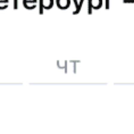
23:00
23:03
Купить
037Т
9
Мангистау — Атбасар — Семей
Годовой график
Популярные направления
923 ₽
Атбасар — Караганда
от
Купить
1473 ₽
Атбасар — Уральск
от
Купить
1134 ₽
Атбасар — Рудный
от
Купить
2581 ₽
Атбасар — Kandyagash
от
Купить
1197 ₽
Атбасар — Костанай
от
Купить
791 ₽
Атбасар — Осакаровка
от
Купить
А еще здесь можно найти