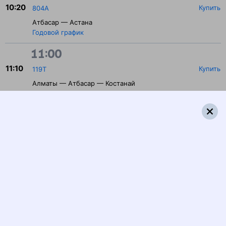
10:20
Купить
804А
Атбасар — Астана
Годовой график
11:00
11:10
Купить
119Т
Алматы — Атбасар — Костанай
Годовой график
17:00
17:05
Купить
043Х
Алматы — Атбасар — Костанай
Годовой график
17:34
Купить
043Т
5.4
Алматы — Атбасар — Костанай
Годовой график
18:00