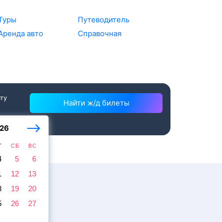
Туры
Путеводитель
Аренда авто
Справочная
ату
Найти ж/д билеты
26
Т
СБ
ВС
4
5
6
1
12
13
8
19
20
5
26
27
жира