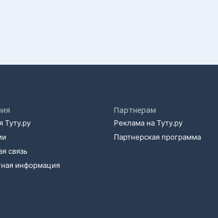
ния
Партнерам
 Туту.ру
Реклама на Туту.ру
ии
Партнерская программа
я связь
тная информация