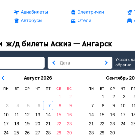
Авиабилеты
Электрички
Автобусы
Отели
и
ж/д билеты Аскиз — Ангарск
Указать д
обратно
тербург
сегодня
завтра
Август 2026
Сентябрь 20
послезавтра
ПН
ВТ
СР
ЧТ
ПТ
СБ
ВС
ПН
ВТ
СР
ЧТ
П
1
2
1
2
3
3
4
5
6
7
8
9
7
8
9
10
1
10
11
12
13
14
15
16
14
15
16
17
1
 — Ангарск
17
18
19
20
21
22
23
21
22
23
24
2
равление и прибытие по местному времени. Цены за 1 пасса
24
25
26
27
28
29
30
28
29
30