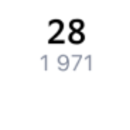
Путешественникам
Справочная
Путеводитель по странам
Бонусная программа
Подарочные сертификаты
Компания
История Туту.ру
Вакансии
Обратная связь
Контактная информация
Партнерам
Реклама на Туту.ру