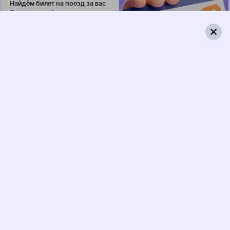
Найдём билет на поезд за вас
Даже если сейчас нет мест
Искать билеты
109Ж
Андрей Тульников
092А
02:17
05:04
1 пересадка
Ашулук
Апатиты
,
Апатиты-1
18 ч 8 м
3 д 3 ч 47 м в пути
Выбрать дату
109Ж + 092А
12 616 ₽
поездки
от
109Ж
Андрей Тульников
286С
02:17
04:05
1 пересадка
Ашулук
Апатиты
,
Апатиты-1
21 ч 1 м
3 д 2 ч 48 м в пути