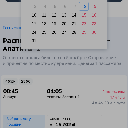
3
4
5
6
7
8
9
10
11
12
13
14
15
16
17
18
19
20
21
22
23
·
Расписание поездов
Ж/д билеты Ашулук → Апатиты
24
25
26
27
28
29
30
Расписание поездов Ашулук —
31
Апатиты-1
Открыта продажа билетов на 5 ноября · Отправление
и прибытие по местному времени. Цены за 1 пассажира
465Ж
286С
00:45
04:05
1 пересадка
Ашулук
Апатиты
,
Апатиты-1
17 ч 15 м
4 д 4 ч 20 м в пути
Выбрать дату
465Ж + 286С
16 702 ₽
поездки
от