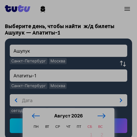
!
!
Выберите день, чтобы найти
ж/д билеты
Ашулук — Апатиты-1
Санкт-Петербург
Москва
Санкт-Петербург
Москва
сегодня
завтра
послезавтра
Август 2026
Найти ж/д билеты
ПН
ВТ
СР
ЧТ
ПТ
СБ
ВС
1
2