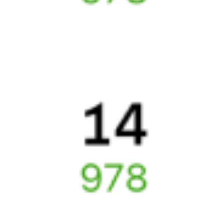
Отели в Апатитах
Поддержка 24/7 на Туту
6 причин купить ж/д билеты именно здесь
Онлайн-покупка за 4 минуты
Онлайн-возврат билетов без очереди в кассу
Выбор любимых мест на схемах вагонов
Подробные ответы на вопросы о поездке или покупке
СМС-сопровождение до посадки в поезд
Оформление без регистрации на сайте
Частые вопросы
Что нужно, чтобы сесть в поезд?
Как поменять билет на другую дату или на другой поезд?