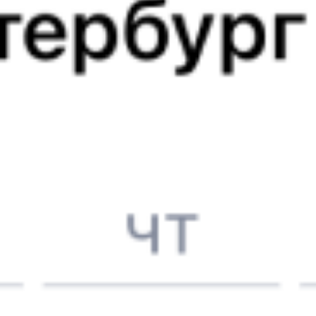
12 616 ₽
поездки
от
249Н
226С
02:57
04:05
1 пересадка
Ашулук
Апатиты
,
Апатиты-1
3 ч 7 м
4 д 2 ч 8 м в пути
Выбрать дату
249Н + 226С
12 586 ₽
поездки
от
373С
217Ж
06:34
11:36
1 пересадка
Ашулук
Апатиты
,
Апатиты-1
14 ч 13 м
3 д 6 ч 2 м в пути
Выбрать дату
373С + 217Ж
12 177 ₽
поездки
от