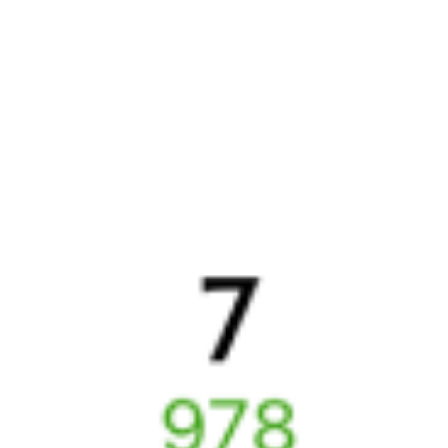
Найдём билет на поезд за вас
Даже если сейчас нет мест
Искать билеты
Узнайте расписание движения пассажирских поездов РЖД
из Ашулука в Апатиты. Будьте внимательны, расписание может
измениться. На этой странице вы видите актуальное расписание
движения поездов в 2026 году.
Подробнее о покупке билетов
РЖД
А ещё здесь можно найти
Обратные билеты из Ашулука в Апатиты
Авиабилеты
Ашулук
→
Апатиты
Отели Апатитов
ЖД билеты до
Апатитов