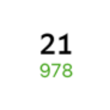
Как вернуть билет?
Что делать, если ошибся при вводе данных пассажира?
Как перевезти животное в поезде?
Как получить отчетные документы для бухгалтерии?
Что делать, если оплата не проходит?
Билеты РЖД
Вы можете заказать электронный жд билет и
железнодорожный билет на бланке РЖД.
Если вас интересует цена билета на поезд от
Ашулука
до
Апатитов
, то укажите дату поездки. При этом вы увидите
стоимость билетов во всех доступных вагонах (плацкарт, купе
и др.) и сможете купить жд билеты
Ашулук
–
Апатиты
онлайн.
Инструкция по приобретению билетов
Способы оплаты
Правила работы сервиса