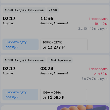
109Ж
Андрей Тульников
217Ж
02:17
11:36
1 пересадка
Ашулук
Апатиты
,
Апатиты-1
19 ч 10 м
3 д 10 ч 19 м в пути
Выбрать дату
109Ж + 217Ж
13 277 ₽
поездки
от
109Ж
Андрей Тульников
016А
Арктика
02:17
08:24
1 пересадка
Ашулук
Апатиты
,
Апатиты-1
21 ч 52 м
3 д 7 ч 7 м в пути
Выбрать дату
109Ж + 016А
11 585 ₽
поездки
от