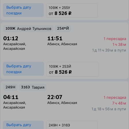
Выбрать дату
109Ж + 255У
8 526 ₽
поездки
от
109Ж
Андрей Тульников
254*Й
01:12
11:51
1 пересадка
Аксарайский
,
Абинск
,
Абинская
1 ч 38 м
Аксарайская
1 д 11 ч 39 м в пути
Выбрать дату
109Ж + 253Й
8 526 ₽
поездки
от
249Н
316Э
Таврия
04:11
22:07
1 пересадка
Аксарайский
,
Абинск
,
Абинская
7 ч 48 м
Аксарайская
1 д 18 ч 56 м в пути
Выбрать дату
249Н + 316Э