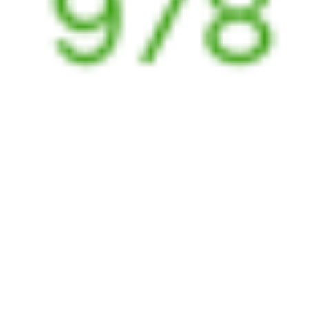
Аксарайский
,
Абинск
,
Абинская
4 ч 47 м
Аксарайская
1 д 4 ч 44 м в пути
Выбрать дату
465Ж + 529Й
6 204 ₽
поездки
от
Найдём билет на поезд за вас
Даже если сейчас нет мест
Искать билеты
Узнайте расписание движения пассажирских поездов РЖД
из Аксарайского в Абинск. Будьте внимательны, расписание
может измениться. На этой странице вы видите актуальное
расписание движения поездов в 2026 году.
Подробнее
о покупке билетов РЖД