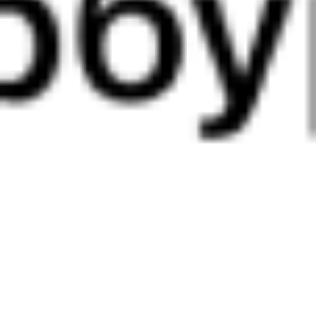
18:47
03:24
1 пересадка
Аксарайский
,
Абинск
,
Абинская
10 ч 15 м
Аксарайская
1 д 9 ч 37 м в пути
Выбрать дату
293Й + 529Й
6 388 ₽
поездки
от
319Щ
339Г
19:07
16:46
1 пересадка
Аксарайский
,
Абинск
,
Абинская
19 ч 35 м
Аксарайская
1 д 22 ч 39 м в пути
Выбрать дату
319Щ + 339Г
4 098 ₽
поездки
от
319Щ
509Г
19:07
13:48
1 пересадка
Аксарайский
,
Абинск
,
Абинская
20 ч 57 м