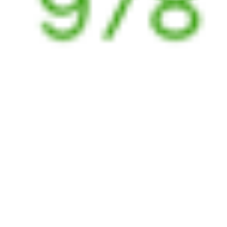
465Ж
489*Б
23:40
08:23
1 пересадка
Аксарайский
,
Абинск
,
Абинская
6 ч 22 м
Аксарайская
1 д 9 ч 43 м в пути
Выбрать дату
465Ж + 490Б
6 106 ₽
поездки
от
465Ж
109В
23:40
04:56
1 пересадка
Аксарайский
,
Абинск
,
Абинская
3 ч 53 м
Аксарайская
1 д 6 ч 16 м в пути
Выбрать дату
465Ж + 109В
6 459 ₽
поездки
от
465Ж
377С