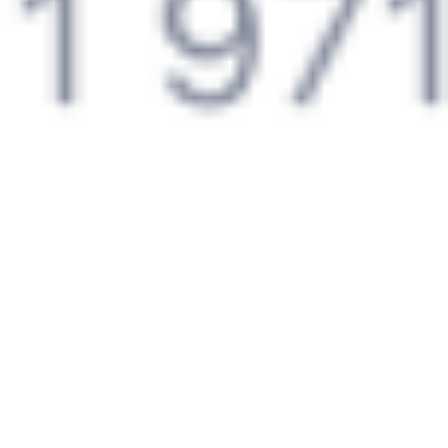
Оформление без регистрации на сайте
Частые вопросы
Что нужно, чтобы сесть в поезд?
Как поменять билет на другую дату или на другой поезд?
Как вернуть билет?
Что делать, если ошибся при вводе данных пассажира?
Как перевезти животное в поезде?
Как получить отчетные документы для бухгалтерии?
Что делать, если оплата не проходит?
Билеты РЖД
Вы можете заказать электронный жд билет и