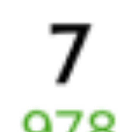
Аксарайский
,
Абинск
,
Абинская
12 ч 49 м
Аксарайская
1 д 14 ч 59 м в пути
Выбрать дату
465Ж + 567М
6 363 ₽
поездки
от
465Ж
255У
23:40
11:51
1 пересадка
Аксарайский
,
Абинск
,
Абинская
15 ч 6 м
Аксарайская
1 д 13 ч 11 м в пути
Выбрать дату
465Ж + 255У
6 485 ₽
поездки
от
465Ж
805Р
Ласточка-премиум
23:40
11:40
1 пересадка
Аксарайский
,
Абинск
,
Абинская
10 ч 55 м
Аксарайская
1 д 13 ч в пути