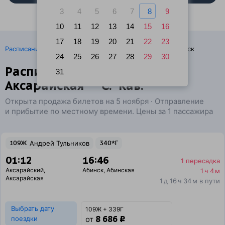
3
4
5
6
7
8
9
10
11
12
13
14
15
16
17
18
19
20
21
22
23
·
Расписание поездов
Ж/д билеты Аксарайский → Абинск
24
25
26
27
28
29
30
Расписание поездов
31
Аксарайская — С.-Кав.
Открыта продажа билетов на 5 ноября · Отправление
и прибытие по местному времени. Цены за 1 пассажира
109Ж
Андрей Тульников
340*Г
01:12
16:46
1 пересадка
Аксарайский
,
Абинск
,
Абинская
1 ч 4 м
Аксарайская
1 д 16 ч 34 м в пути
Выбрать дату
109Ж + 339Г
8 686 ₽
поездки
от