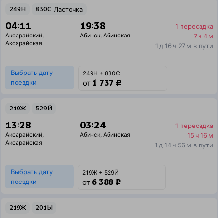
249Н
830С
Ласточка
04:11
19:38
1 пересадка
Аксарайский
,
Абинск
,
Абинская
7 ч 4 м
Аксарайская
1 д 16 ч 27 м в пути
Выбрать дату
249Н + 830С
1 737 ₽
поездки
от
219Ж
529Й
13:28
03:24
1 пересадка
Аксарайский
,
Абинск
,
Абинская
15 ч 16 м
Аксарайская
1 д 14 ч 56 м в пути
Выбрать дату
219Ж + 529Й
6 388 ₽
поездки
от
219Ж
201Ы