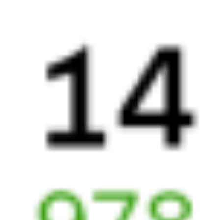
6 459 ₽
поездки
от
465Ж
259А
23:40
10:45
1 пересадка
Аксарайский
,
Абинск
,
Абинская
9 ч 27 м
Аксарайская
1 д 12 ч 5 м в пути
Выбрать дату
465Ж + 259А
6 459 ₽
поездки
от
465Ж
325Е
23:40
08:43
1 пересадка
Аксарайский
,
Абинск
,
Абинская
7 ч 22 м
Аксарайская
1 д 10 ч 3 м в пути
Выбрать дату
465Ж + 325Е
6 363 ₽
поездки
от