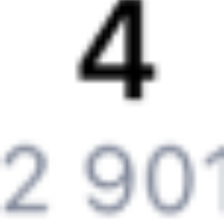
Вакансии
Обратная связь
Контактная информация
Партнерам
Реклама на Туту.ру
Партнерская программа
Загрузите в
App Store
Загрузите в
Google Play
Загрузите в
AppGallery
Загрузите в