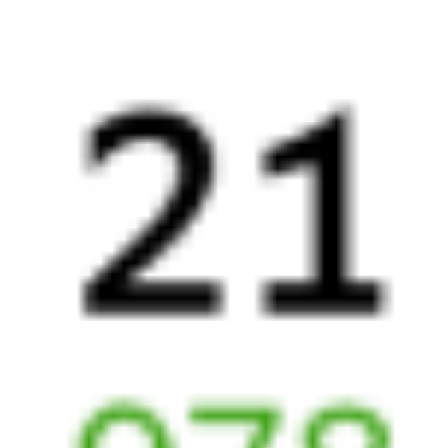
23:40
04:15
1 пересадка
Аксарайский
,
Абинск
,
Абинская
3 ч 16 м
Аксарайская
1 д 5 ч 35 м в пути
Выбрать дату
465Ж + 377С
5 525 ₽
поездки
от
465Ж
201Ы
23:40
03:24
1 пересадка
Аксарайский
,
Абинск
,
Абинская
4 ч 47 м
Аксарайская
1 д 4 ч 44 м в пути
Выбрать дату
465Ж + 201Ы
6 485 ₽
поездки
от
465Ж
529Й
23:40
03:24
1 пересадка