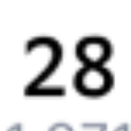
А ещё здесь можно найти
Обратные билеты из Аксарайского в Абинск
Авиабилеты
Аксарайский
→
Абинск
Отели Абинска
Билеты на поезд
Абинск
Отели в Абинске
Поддержка 24/7 на Туту
6 причин купить ж/д билеты именно здесь
Онлайн-покупка за 4 минуты
Онлайн-возврат билетов без очереди в кассу
Выбор любимых мест на схемах вагонов
Подробные ответы на вопросы о поездке или покупке
СМС-сопровождение до посадки в поезд