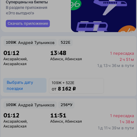
Суперцены на билеты
В разделе приложения
«Это выгодно!»
Скачать приложение
109Ж
Андрей Тульников
522Е
01:12
13:48
1 пересадка
Аксарайский
,
Абинск
,
Абинская
2 ч 51 м
Аксарайская
1 д 13 ч 36 м в пути
Выбрать дату
109Ж + 522Е
8 162 ₽
поездки
от
109Ж
Андрей Тульников
256*У
01:12
11:51
1 пересадка
Аксарайский
,
Абинск
,
Абинская
1 ч 38 м
Аксарайская
1 д 11 ч 39 м в пути