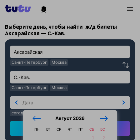
!
!
Выберите день, чтобы найти
ж/д билеты
Аксарайская — С.-Кав.
Санкт-Петербург
Москва
Санкт-Петербург
Москва
сегодня
завтра
послезавтра
Август 2026
Найти ж/д билеты
ПН
ВТ
СР
ЧТ
ПТ
СБ
ВС
1
2